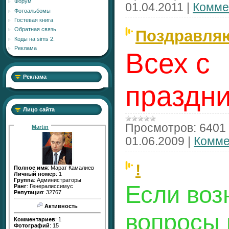
Форум
01.04.2011
|
Комме
Фотоальбомы
Гостевая книга
Обратная связь
Поздравля
Коды на sims 2.
Реклама
Всех с
Реклама
праздни
Лицо сайта
Просмотров:
6401
Martin
01.06.2009
|
Комме
!
Полное имя
: Марат Камалиев
Личный номер
: 1
Группа
: Администраторы
Если воз
Ранг
: Генералиссимус
Репутация
: 32767
Активность
вопросы 
Комментариев
: 1
Фотографий
: 15