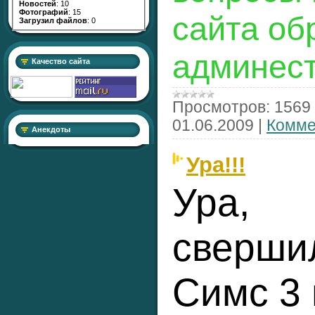
Новостей
: 10
Фотографий
: 15
сайта об
Загрузил файлов
: 0
админест
Качество сайта
Просмотров:
1569
01.06.2009
|
Комме
Анекдоты
Ура!!!
Ура,
свершил
Симс 3 